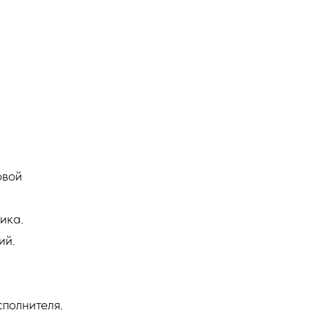
овой
ика.
ий.
сполнителя.