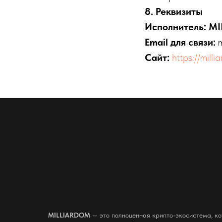
8. Реквизиты
Исполнитель:
MI
Email для связи:
m
Сайт:
https://mill
MILLIARDOM
— это полноценная крипто-экосистема, ко