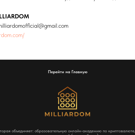
LLIARDOM
illiardomofficial@gmail.com
iardom.com/
Перейти на Главную
торая объединяет: образовательную онлайн-академию по криптовалюте,