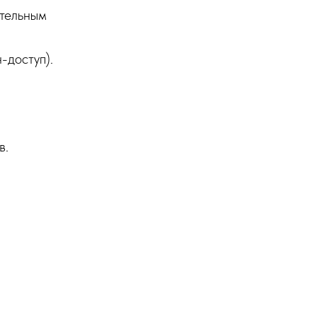
ательным
-доступ).
в.