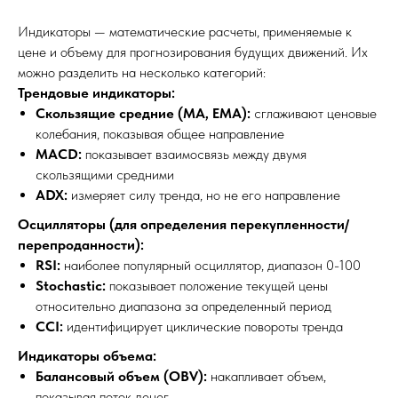
Индикаторы — математические расчеты, применяемые к
цене и объему для прогнозирования будущих движений. Их
можно разделить на несколько категорий:
Трендовые индикаторы:
Скользящие средние (MA, EMA):
сглаживают ценовые
колебания, показывая общее направление
MACD:
показывает взаимосвязь между двумя
скользящими средними
ADX:
измеряет силу тренда, но не его направление
Осцилляторы (для определения перекупленности/
перепроданности):
RSI:
наиболее популярный осциллятор, диапазон 0-100
Stochastic:
показывает положение текущей цены
относительно диапазона за определенный период
CCI:
идентифицирует циклические повороты тренда
Индикаторы объема:
Балансовый объем (OBV):
накапливает объем,
показывая поток денег