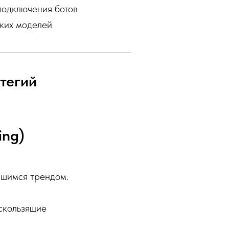
подключения ботов
ких моделей
тегий
ing)
вшимся трендом.
скользящие