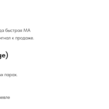
гда быстрая MA
игнал к продаже.
ge)
х парах.
шевле