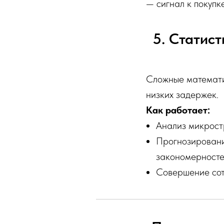
— сигнал к покупк
5. Статис
Сложные математи
низких задержек.
Как работает:
Анализ микростр
Прогнозировани
закономерност
Совершение соте