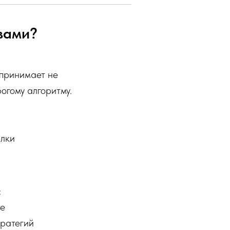
вами?
 принимает не
огому алгоритму.
елки
:
те
тратегий