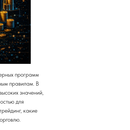
терных программ
ным правилам. В
 высоких значений,
мостью для
трейдинг, какие
орговлю.