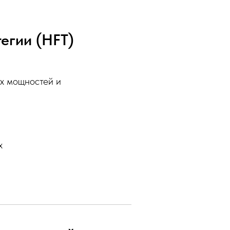
егии (HFT)
х мощностей и
х