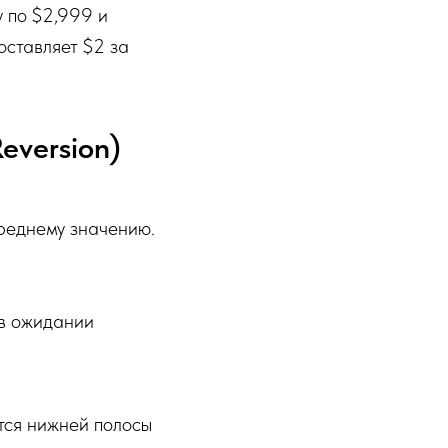
 по $2,999 и
оставляет $2 за
eversion)
реднему значению.
 в ожидании
тся нижней полосы