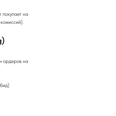
т покупает на
 комиссий).
g)
и ордеров на
(бид)