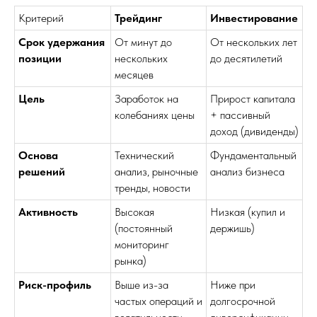
Критерий
Трейдинг
Инвестирование
Срок удержания
От минут до
От нескольких лет
позиции
нескольких
до десятилетий
месяцев
Цель
Заработок на
Прирост капитала
колебаниях цены
+ пассивный
доход (дивиденды)
Основа
Технический
Фундаментальный
решений
анализ, рыночные
анализ бизнеса
тренды, новости
Активность
Высокая
Низкая (купил и
(постоянный
держишь)
мониторинг
рынка)
Риск-профиль
Выше из-за
Ниже при
частых операций и
долгосрочной