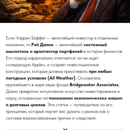
Если Уоррен Баффет — величайший инвестор в отдельные
компании, то
Рэй Далио
— величайший
системный
мыслитель и архитектор портфелей
в истории финансов.
Его подход кардинально отличается: он не ищет
«следующую Apple», а создает инвестиционные
конструкции, которые должны преуспевать
при любых
погодных условиях (All Weather)
. Основатель
крупнейшего в мире хедж-фонда
Bridgewater Associates
,
Далио превратил интуитивное искусство инвестирования в
науку, основанную на
понимании экономических машин
и долговых циклов
. Эта статья — путеводитель по его
принципам, который научит вас думать о рынках как о
системе взаимосвязанных причин и следствий.