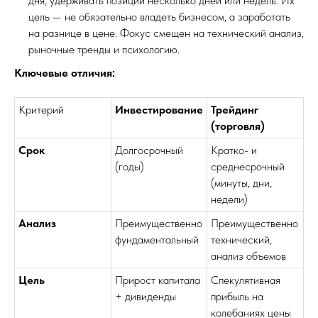
дня, удерживать позиции несколько дней или недель. Их
цель — не обязательно владеть бизнесом, а заработать
на разнице в цене. Фокус смещен на технический анализ,
рыночные тренды и психологию.
Ключевые отличия:
Критерий
Инвестирование
Трейдинг
(торговля)
Срок
Долгосрочный
Кратко- и
(годы)
среднесрочный
(минуты, дни,
недели)
Анализ
Преимущественно
Преимущественно
фундаментальный
технический,
анализ объемов
Цель
Прирост капитала
Спекулятивная
+ дивиденды
прибыль на
колебаниях цены