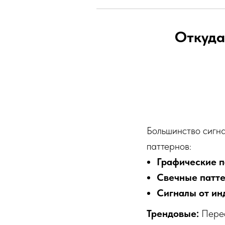
Откуда
Большинство сигн
паттернов:
Графические п
Свечные патт
Сигналы от ин
Трендовые:
Перес