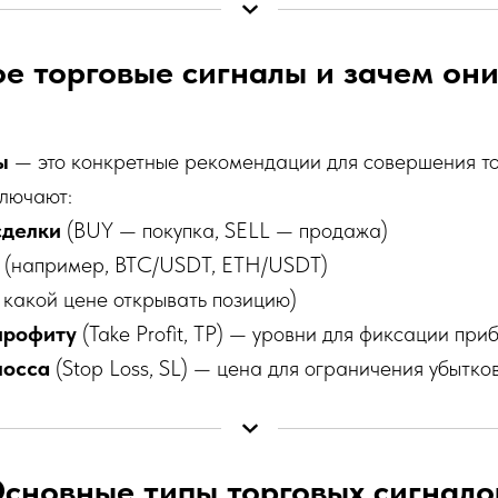
ое торговые сигналы и зачем он
ы
— это конкретные рекомендации для совершения то
ключают:
сделки
(BUY — покупка, SELL — продажа)
(например, BTC/USDT, ETH/USDT)
 какой цене открывать позицию)
профиту
(Take Profit, TP) — уровни для фиксации при
лосса
(Stop Loss, SL) — цена для ограничения убытко
сновные типы торговых сигнало