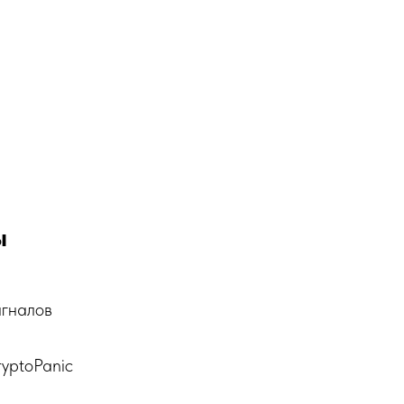
ы
игналов
yptoPanic