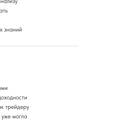
анализу
ать
их знаний
ыми
доходности
ак трейдеру
 уже могла