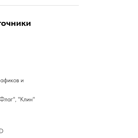
точники
рафиков и
Флаг", "Клин"
CD