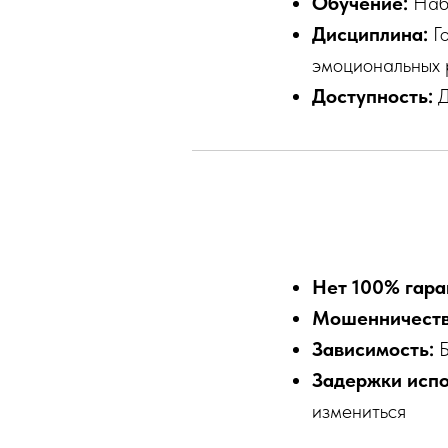
Обучение:
Набл
Дисциплина:
Го
эмоциональных
Доступность:
Д
Нет 100% гара
Мошенничеств
Зависимость:
Б
Задержки испо
измениться