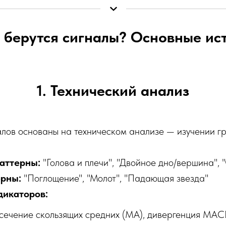
 берутся сигналы? Основные ис
1. Технический анализ
алов основаны на техническом анализе — изучении г
аттерны:
"Голова и плечи", "Двойное дно/вершина", "
ерны:
"Поглощение", "Молот", "Падающая звезда"
дикаторов:
ечение скользящих средних (MA), дивергенция MA