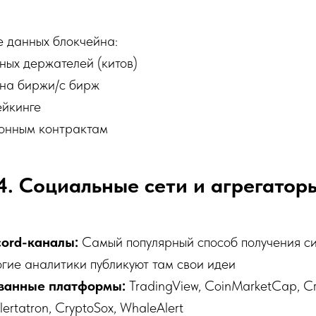
е данных блокчейна:
ных держателей (китов)
 на биржи/с бирж
ейкинге
онным контрактам
4. Социальные сети и агрегатор
cord-каналы:
Самый популярный способ получения с
ие аналитики публикуют там свои идеи
ванные платформы:
TradingView, CoinMarketCap, Cr
ertatron, CryptoSox, WhaleAlert