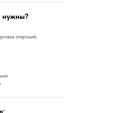
и нужны?
рговых операций,
были
в
в: