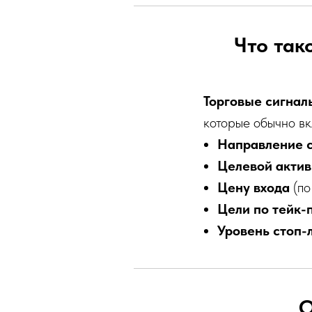
Что так
Торговые сигнал
которые обычно в
Направление 
Целевой актив
Цену входа
(по
Цели по тейк-
Уровень стоп-
О