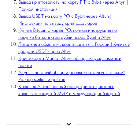
Вывод криптовалюты на карту РФ с Bybit через Altyn |
Полная инструкция
Вывод USDT на карту РФ с Bybit через Altyn |
Инструкция по выводу криптодолларов
Купить Bitcoin с карты РФ: полная инструкция по
покупке биткоина за рубли через Bybit и Altyn
Легальный обменник криптовалюты в России | Купить и
продать USDT через Altyn
Криптокарта Мир от Altyn: обзор, выпуск, лимиты и
налоги
Altyn — честный обзор и реальные отзывы. Не скам?
Разбор мифов и фактов
Кошелек Алтын: полный обзор крипто-фиатного
кошелька с картой МИР и международной картой