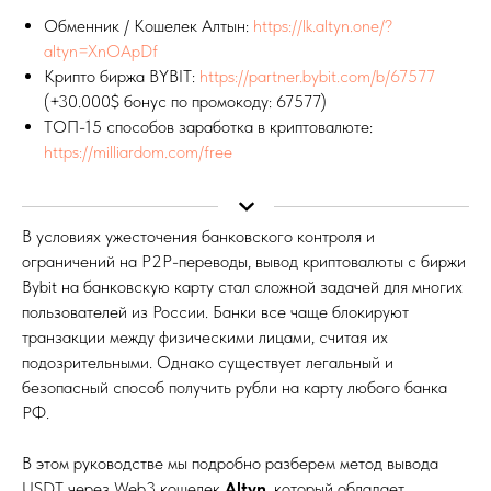
Обменник / Кошелек Алтын:
https://lk.altyn.one/?
altyn=XnOApDf
Крипто биржа BYBIT:
https://partner.bybit.com/b/67577
(+30.000$ бонус по промокоду: 67577)
ТОП-15 способов заработка в криптовалюте:
https://milliardom.com/free
В условиях ужесточения банковского контроля и
ограничений на P2P-переводы, вывод криптовалюты с биржи
Bybit на банковскую карту стал сложной задачей для многих
пользователей из России. Банки все чаще блокируют
транзакции между физическими лицами, считая их
подозрительными. Однако существует легальный и
безопасный способ получить рубли на карту любого банка
РФ.
В этом руководстве мы подробно разберем метод вывода
USDT через Web3 кошелек
Altyn
, который обладает