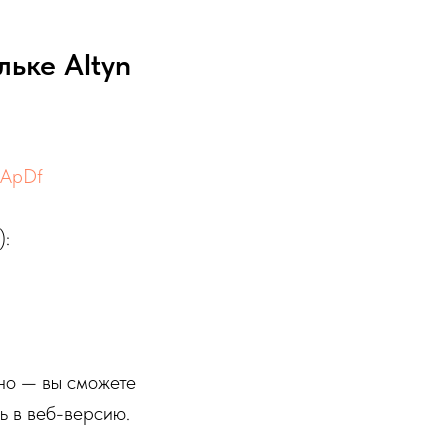
льке Altyn
nOApDf
):
но — вы сможете
ь в веб-версию.