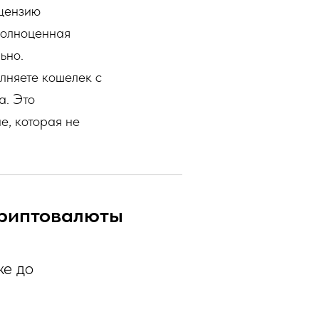
ицензию
полноценная
ьно.
олняете кошелек с
а. Это
е, которая не
криптовалюты
же до