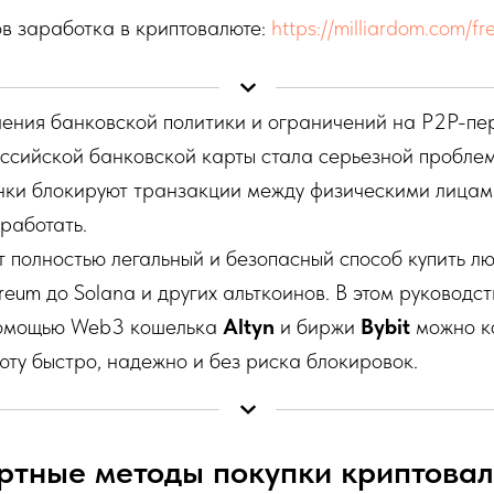
в заработка в криптовалюте:
https://milliardom.com/fr
чения банковской политики и ограничений на P2P-пе
ссийской банковской карты стала серьезной проблем
анки блокируют транзакции между физическими лицам
работать.
 полностью легальный и безопасный способ купить л
ereum до Solana и других альткоинов. В этом руковод
помощью Web3 кошелька
Altyn
и биржи
Bybit
можно к
юту быстро, надежно и без риска блокировок.
ртные методы покупки криптова