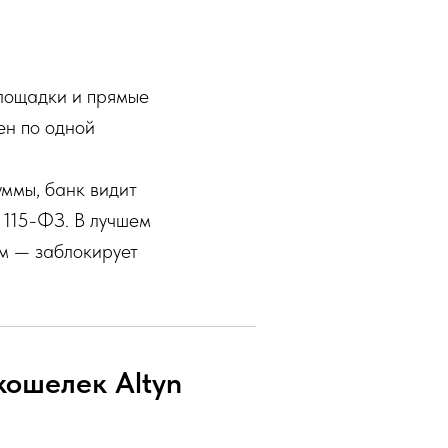
лощадки и прямые
ен по одной
уммы, банк видит
 115-ФЗ. В лучшем
ем — заблокирует
кошелек Altyn