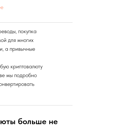
ee
реводы, покупка
ой для многих
и, а привычные
юбую криптовалюту
стве мы подробно
онвертировать
люты больше не