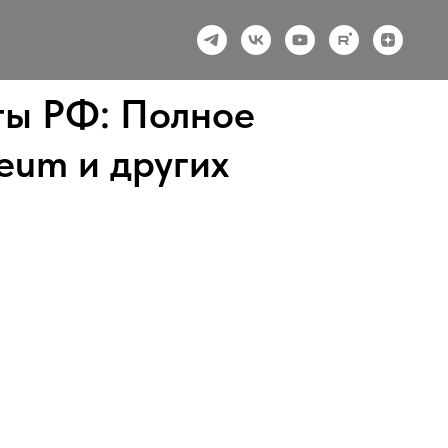
ты РФ: Полное
reum и других
n