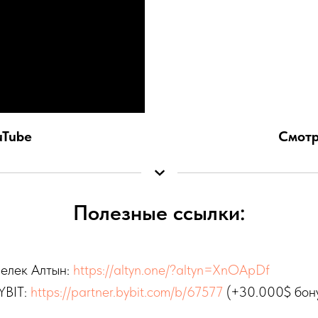
uTube
Смотр
Полезные ссылки:
елек Алтын:
https://altyn.one/?altyn=XnOApDf
YBIT:
https://partner.bybit.com/b/67577
(+30.000$ бону