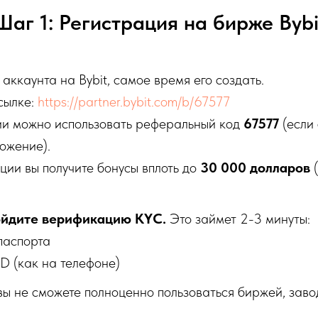
Шаг 1: Регистрация на бирже Bybi
 аккаунта на Bybit, самое время его создать.
сылке:
https://partner.bybit.com/b/67577
и можно использовать реферальный код
67577
(если
ожение).
ции вы получите бонусы вплоть до
30 000 долларов
(
ойдите верификацию KYC.
Это займет 2-3 минуты:
паспорта
D (как на телефоне)
ы не сможете полноценно пользоваться биржей, заво