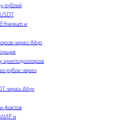
ду рублей
е USDT
 Ethereum и
аров через Altyn
рукция
ду криптодолларов
 за рубли через
T через Altyn
 и фактов
 МИР и