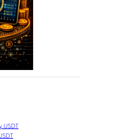
ду USDT
 USDT