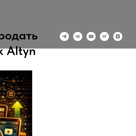
продать
 Altyn