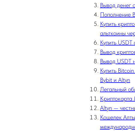
Вывод денег с
Пополнение B
Купить крипто
альткоины чер
Купить USDT 
Вывод криптов
Вывод USDT на
Купить Bitcoi
Bybit и Altyn
Легальный об
Криптокарта М
Altyn — чест
Кошелек Алты
международн