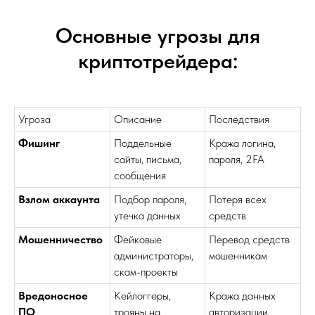
Основные угрозы для
криптотрейдера:
Угроза
Описание
Последствия
Фишинг
Поддельные
Кража логина,
сайты, письма,
пароля, 2FA
сообщения
Взлом аккаунта
Подбор пароля,
Потеря всех
утечка данных
средств
Мошенничество
Фейковые
Перевод средств
администраторы,
мошенникам
скам-проекты
Вредоносное
Кейлоггеры,
Кража данных
ПО
трояны на
авторизации