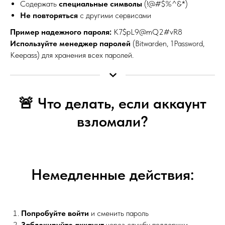
Содержать
специальные символы
(!@#$%^&*)
Не повторяться
с другими сервисами
Пример надежного пароля:
K7$pL9@mQ2#vR8
Используйте менеджер паролей
(Bitwarden, 1Password,
Keepass) для хранения всех паролей.
🚨 Что делать, если аккаунт
взломали?
Немедленные действия:
Попробуйте войти
и сменить пароль
Заблокируйте аккаунт
через службу поддержки