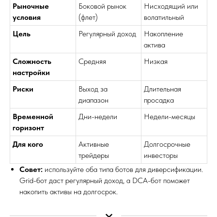
Рыночные
Боковой рынок
Нисходящий или
условия
(флет)
волатильный
Цель
Регулярный доход
Накопление
актива
Сложность
Средняя
Низкая
настройки
Риски
Выход за
Длительная
диапазон
просадка
Временной
Дни-недели
Недели-месяцы
горизонт
Для кого
Активные
Долгосрочные
трейдеры
инвесторы
Совет:
используйте оба типа ботов для диверсификации.
Grid-бот даст регулярный доход, а DCA-бот поможет
накопить активы на долгосрок.