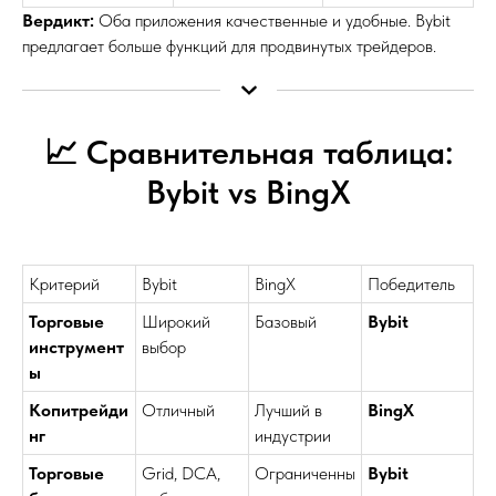
Вердикт:
Оба приложения качественные и удобные. Bybit
предлагает больше функций для продвинутых трейдеров.
📈 Сравнительная таблица:
Bybit vs BingX
Критерий
Bybit
BingX
Победитель
Торговые
Широкий
Базовый
Bybit
инструмент
выбор
ы
Копитрейди
Отличный
Лучший в
BingX
нг
индустрии
Торговые
Grid, DCA,
Ограниченны
Bybit