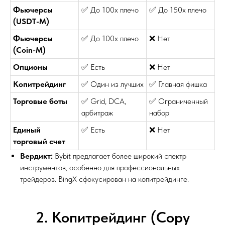
Фьючерсы
✅ До 100x плечо
✅ До 150x плечо
(USDT-M)
Фьючерсы
✅ До 100x плечо
❌ Нет
(Coin-M)
Опционы
✅ Есть
❌ Нет
Копитрейдинг
✅ Один из лучших
✅ Главная фишка
Торговые боты
✅ Grid, DCA,
✅ Ограниченный
арбитраж
набор
Единый
✅ Есть
❌ Нет
торговый счет
Вердикт:
Bybit предлагает более широкий спектр
инструментов, особенно для профессиональных
трейдеров. BingX сфокусирован на копитрейдинге.
2. Копитрейдинг (Copy