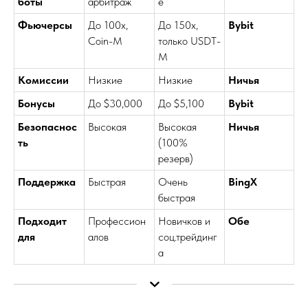
боты
арбитраж
е
Фьючерсы
До 100x,
До 150x,
Bybit
Coin-M
только USDT-
M
Комиссии
Низкие
Низкие
Ничья
Бонусы
До $30,000
До $5,100
Bybit
Безопаснос
Высокая
Высокая
Ничья
ть
(100%
резерв)
Поддержка
Быстрая
Очень
BingX
быстрая
Подходит
Профессион
Новичков и
Обе
для
алов
соц.трейдинг
а