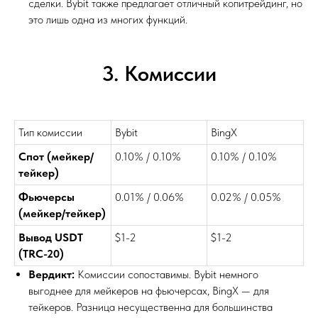
сделки. Bybit также предлагает отличный копитрейдинг, но
это лишь одна из многих функций.
3. Комиссии
Тип комиссии
Bybit
BingX
Спот (мейкер/
0.10% / 0.10%
0.10% / 0.10%
тейкер)
Фьючерсы
0.01% / 0.06%
0.02% / 0.05%
(мейкер/тейкер)
Вывод USDT
$1-2
$1-2
(TRC-20)
Вердикт:
Комиссии сопоставимы. Bybit немного
выгоднее для мейкеров на фьючерсах, BingX — для
тейкеров. Разница несущественна для большинства