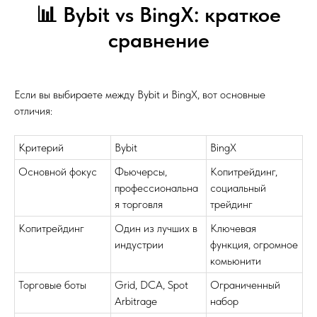
📊 Bybit vs BingX: краткое
сравнение
Если вы выбираете между Bybit и BingX, вот основные
отличия:
Критерий
Bybit
BingX
Основной фокус
Фьючерсы,
Копитрейдинг,
профессиональна
социальный
я торговля
трейдинг
Копитрейдинг
Один из лучших в
Ключевая
индустрии
функция, огромное
комьюнити
Торговые боты
Grid, DCA, Spot
Ограниченный
Arbitrage
набор