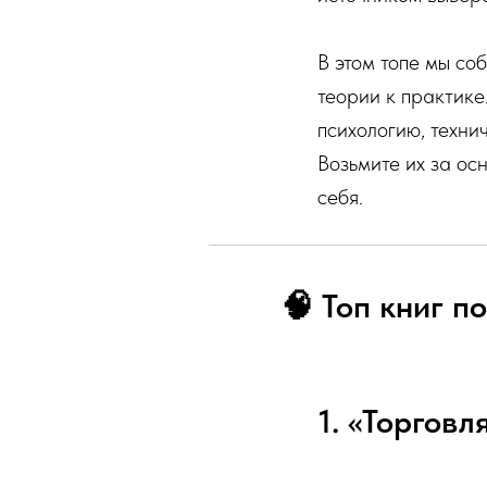
В этом топе мы соб
теории к практике
психологию, техни
Возьмите их за ос
себя.
🧠 Топ книг п
1. «Торговл