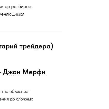
Автор разбирает
 меняющимся
нтарий трейдера)
 — Джон Мерфи
ятно объясняет
ения до сложных