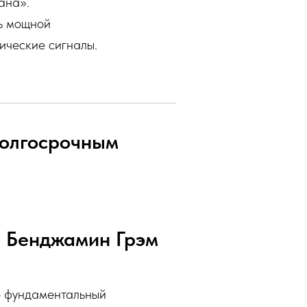
ана».
ь мощной
ические сигналы.
долгосрочным
 — Бенджамин Грэм
о фундаментальный