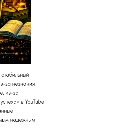
и стабильный
из-за незнания
е, из-за
успеха» в YouTube
анные
амым надежным