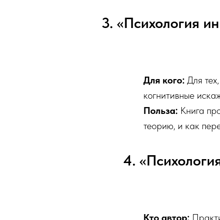
3. «Психология ин
Для кого:
Для тех,
когнитивные иска
Польза:
Книга про
теорию, и как пер
4. «Психология
Кто автор:
Практи