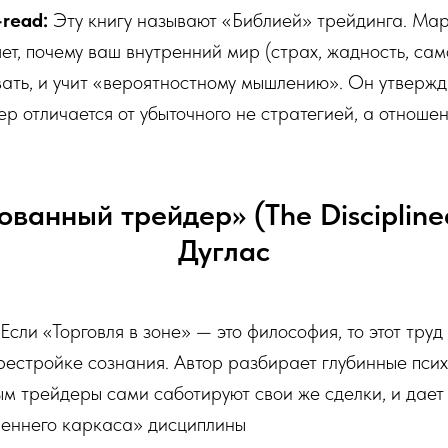
read:
Эту книгу называют «Библией» трейдинга. Мар
ет, почему ваш внутренний мир (страх, жадность, са
ть, и учит «вероятностному мышлению». Он утвержда
р отличается от убыточного не стратегией, а отноше
ованный трейдер» (The Discipline
Дуглас
Если «Торговля в зоне» — это философия, то этот тру
рестройке сознания. Автор разбирает глубинные пси
ым трейдеры сами саботируют свои же сделки, и дает
реннего каркаса» дисциплины