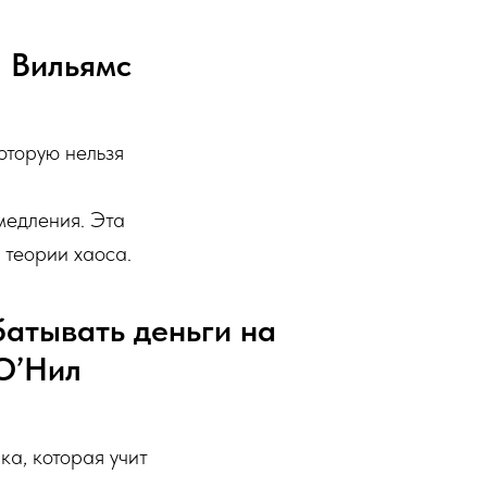
л Вильямс
оторую нельзя
медления. Эта
 теории хаоса.
батывать деньги на
 О’Нил
а, которая учит