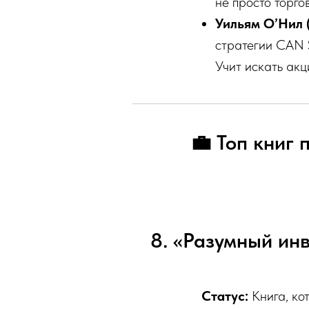
не просто торго
Уильям О’Нил 
стратегии CAN 
Учит искать акц
💼 Топ книг
8. «Разумный инв
Статус:
Книга, ко