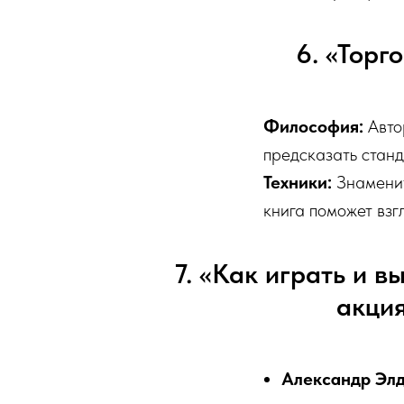
6. «Торг
Философия:
Автор
предсказать стан
Техники:
Знаменит
книга поможет взг
7. «Как играть и 
акция
Александр Элд