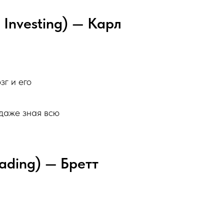
 Investing) — Карл
зг и его
 даже зная всю
rading) — Бретт