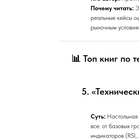
Почему читать:
Э
реальные кейсы о
рыночным условия
📊 Топ книг по 
5. «Техничес
Суть:
Настольная 
все: от базовых г
индикаторов (RSI,