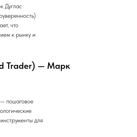
к Дуглас
моуверенность)
ет, что
нием к рынку и
d Trader) — Марк
д — пошаговое
хологические
 инструменты для