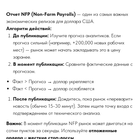
Отчет NFP (Non-Farm Payrolls)
— один из самых важных
экономических релизов для доллара США.
Алгоритм действий:
До публикации:
Изучите прогноз аналитиков. Если
прогноз сильный (например, +200,000 новых рабочих
мест) — рынок может начать закладывать это в цену
заранее.
В момент публикации:
Сравните фактические данные с
прогнозом.
Факт > Прогноз → доллар укрепляется
Факт < Прогноз → доллар ослабляется
После публикации:
Дождитесь, пока рынок «переварит»
новость (обычно 15-30 минут). Затем ищите точку входа с
подтверждением от технического анализа.
Важно:
В момент публикации NFP рынок может двигаться на
сотни пунктов за секунды. Используйте
отложенные
ордера
и
жесткие стоп-лоссы
.