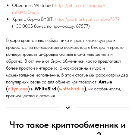
Обменник Whitebird:
https://whitebird.io/signup?
refid=6IDhiq5
Крипто биржа BYBIT:
https://partner.bybit.com/b/67577
(+30.000$ бонус по промокоду: 67577)
В мире криптовалют обменники играют ключевую роль,
предоставляя пользователям возможность быстро и просто
конвертировать цифровые активы в фиатные деньги и
обратно. В отличие от бирж, обменники часто предлагают
более простой интерфейс, фиксированный курс и
моментальное исполнение. В этой статье мы рассмотрим два
популярных сервиса для обмена криптовалют:
Алтын
(
altyn.one
)
и
WhiteBird (
whitebird.io
)
, их особенности,
преимущества и отличия.
Что такое криптообменник и