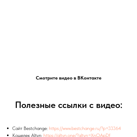
Смотрите видео в ВКонтакте
Полезные ссылки с видео:
Сайт Bestchange:
https://www.bestchange.ru/?p=33364
Кошелек Altyn:
https://altyn.one/?altyn=XnOApDf