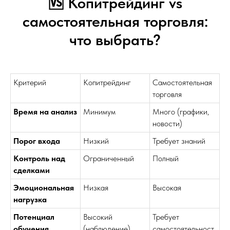
🆚 Копитрейдинг vs
самостоятельная торговля:
что выбрать?
Критерий
Копитрейдинг
Самостоятельная
торговля
Время на анализ
Минимум
Много (графики,
новости)
Порог входа
Низкий
Требует знаний
Контроль над
Ограниченный
Полный
сделками
Эмоциональная
Низкая
Высокая
нагрузка
Потенциал
Высокий
Требует
обучения
(наблюдение)
самостоятельност