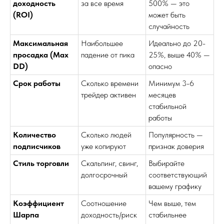
доходность
за все время
500% — это
(ROI)
может быть
случайность
Максимальная
Наибольшее
Идеально до 20-
просадка (Max
падение от пика
25%, выше 40% —
DD)
опасно
Срок работы
Сколько времени
Минимум 3-6
трейдер активен
месяцев
стабильной
работы
Количество
Сколько людей
Популярность —
подписчиков
уже копируют
признак доверия
Стиль торговли
Скальпинг, свинг,
Выбирайте
долгосрочный
соответствующий
вашему графику
Коэффициент
Соотношение
Чем выше, тем
Шарпа
доходность/риск
стабильнее