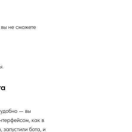
 вы не сможете
ы.
та
 удобно — вы
нтерфейсом, как в
 запустили бота, и