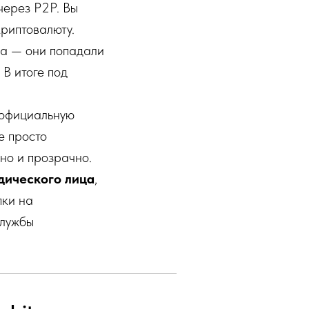
через P2P. Вы
криптовалюту.
ка — они попадали
 В итоге под
 официальную
е просто
но и прозрачно.
дического лица
,
пки на
службы