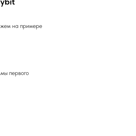
ybit
ажем на примере
ммы первого