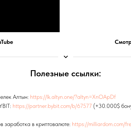
uTube
Смотр
Полезные ссылки:
елек Алтын:
https://lk.altyn.one/?altyn=XnOApDf
YBIT:
https://partner.bybit.com/b/67577
(+30.000$ бону
в заработка в криптовалюте:
https://milliardom.com/fr