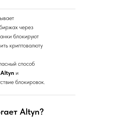
зывает
 биржах через
Банки блокируют
ить криптовалюту
пасный способ
к
Altyn
и
тствие блокировок.
гает Altyn?