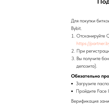
Под
Для покупки битк
Bybit.
Отсканируйте Q
https://partner.
При регистрац
Вы получите бон
депозита).
Обязательно про
Загрузите пасп
Пройдите Face I
Верификация зани