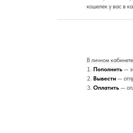
кошелек у вас в к
В личном кабинете
Пополнить
— з
Вывести
— отпр
Оплатить
— опл