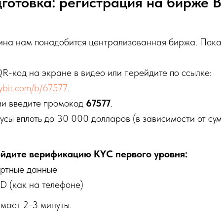
готовка: регистрация на бирже B
оина нам понадобится централизованная биржа. Пок
R-код на экране в видео или перейдите по ссылке:
bybit.com/b/67577
.
ии введите промокод
67577
.
усы вплоть до 30 000 долларов (в зависимости от су
йдите верификацию KYC первого уровня:
ортные данные
D (как на телефоне)
мает 2-3 минуты.