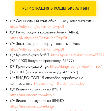
РЕГИСТРАЦИЯ В КОШЕЛЬКЕ АЛТЫН
👉 Официальный сайт обменника / кошелька Алтын:
https://altyn.one/?altyn=XnOApDf
👉 Регистрация в кошельке Алтын (Altyn):
https://lk.altyn.one/?altyn=XnOApDf
👉 Заказать крипто карту в кошельке Алтын:
https://altyn.one/?altyn=XnOApDf
👉 Крипто биржа BYBIT:
https://partner.bybit.com/b/67577
(+30.000$ бонус по промокоду: 67577)
👉 Крипто биржа Bingx:
https://bingx.com/invite/AYHY57
(+20.000$ бонус по промокоду: AYHY57)
👉 ВИДЕО: ТОП-15 способов заработка на
криптовалюте:
https://t.me/milliardombonus_bot
👉 Видео-инструкция по BYBIT:
https://milliardom.com/bybit
👉 Видео-инструкция по BINGX:
https://milliardom.com/bingx