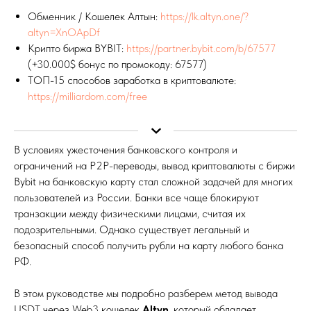
Обменник / Кошелек Алтын:
https://lk.altyn.one/?
altyn=XnOApDf
Крипто биржа BYBIT:
https://partner.bybit.com/b/67577
(+30.000$ бонус по промокоду: 67577)
ТОП-15 способов заработка в криптовалюте:
https://milliardom.com/free
В условиях ужесточения банковского контроля и
ограничений на P2P-переводы, вывод криптовалюты с биржи
Bybit на банковскую карту стал сложной задачей для многих
пользователей из России. Банки все чаще блокируют
транзакции между физическими лицами, считая их
подозрительными. Однако существует легальный и
безопасный способ получить рубли на карту любого банка
РФ.
В этом руководстве мы подробно разберем метод вывода
USDT через Web3 кошелек
Altyn
, который обладает